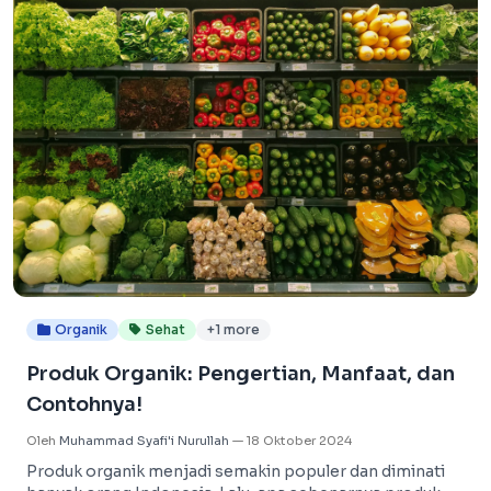
Organik
Sehat
+1 more
Produk Organik: Pengertian, Manfaat, dan
Contohnya!
Oleh
Muhammad Syafi'i Nurullah
—
18 Oktober 2024
Produk organik menjadi semakin populer dan diminati