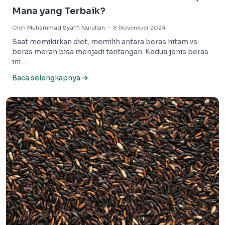
Mana yang Terbaik?
Oleh
Muhammad Syafi'i Nurullah
—
8 November 2024
Saat memikirkan diet, memilih antara beras hitam vs
beras merah bisa menjadi tantangan. Kedua jenis beras
ini...
Baca selengkapnya