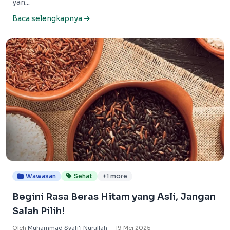
yan...
Baca selengkapnya
Wawasan
Sehat
+1 more
Begini Rasa Beras Hitam yang Asli, Jangan
Salah Pilih!
Oleh
Muhammad Syafi'i Nurullah
—
19 Mei 2025